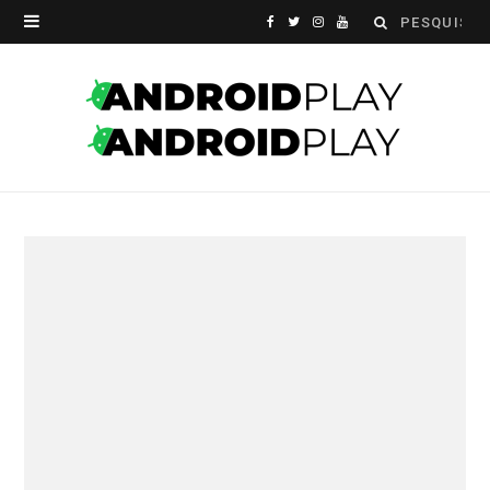
Search
F
T
I
Y
for:
a
w
n
o
c
i
s
u
e
t
t
T
b
t
a
u
o
e
g
b
o
r
r
e
k
a
m