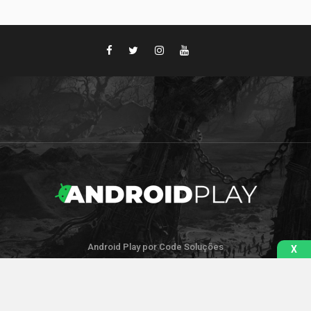
Android Play por Code Soluções
X
IR PARA O TOPO