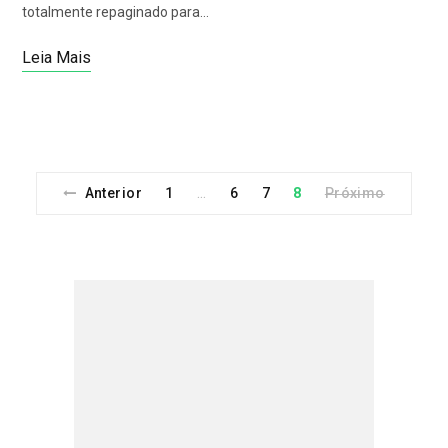
totalmente repaginado para…
Leia Mais
Anterior
1
6
7
8
Próximo
…