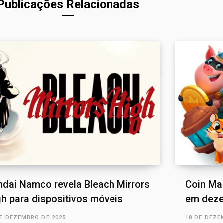
Publicações Relacionadas
ndai Namco revela Bleach Mirrors
Coin Mas
gh para dispositivos móveis
em dez
DE DEZEMBRO DE 2025
18 DE DEZE