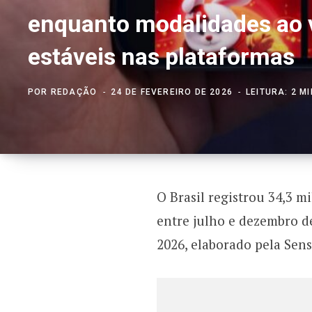
enquanto modalidades ao 
estáveis nas plataformas
POR
REDAÇÃO
24 DE FEVEREIRO DE 2026
LEITURA: 2 M
O Brasil registrou 34,3 m
entre julho e dezembro d
2026, elaborado pela Sen