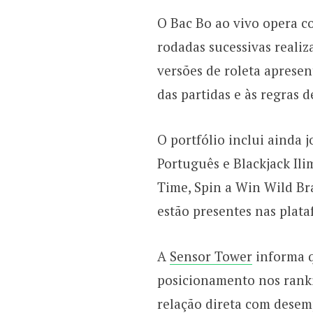
O Bac Bo ao vivo opera c
rodadas sucessivas realiz
versões de roleta apresen
das partidas e às regras 
O portfólio inclui ainda 
Português e Blackjack Il
Time, Spin a Win Wild B
estão presentes nas plata
A
Sensor Tower
informa q
posicionamento nos ranki
relação direta com desem