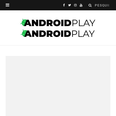
Search
F
T
I
Y
for:
a
w
n
o
c
i
s
u
e
t
t
T
b
t
a
u
o
e
g
b
o
r
r
e
k
a
m