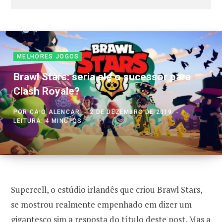
MELHORES JOGOS
Brawl Stars: seria ele o sucessor para
Clash Royale?
POR
CAIO ALENCAR
2 DE DEZEMBRO DE 2019
LEITURA: 4 MINUTOS
Supercell
, o estúdio irlandês que criou Brawl Stars,
se mostrou realmente empenhado em dizer um
gigantesco sim a resposta do título deste post. Mas a