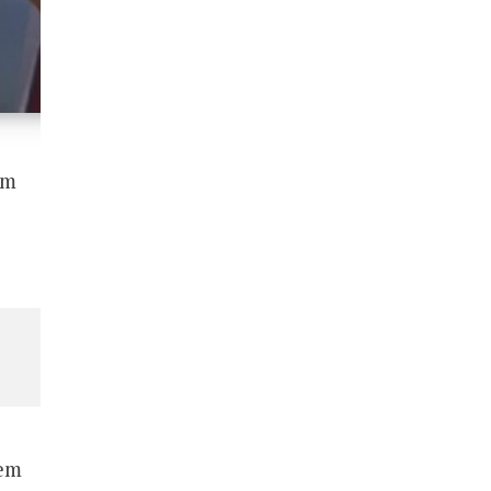
om
 em