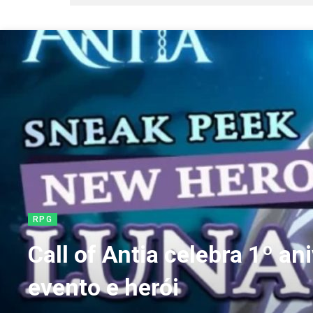
RPG
Call of Antia celebra 1º a
evento e herói