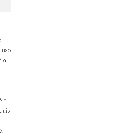
e
 uso
é o
é o
uais o
9.