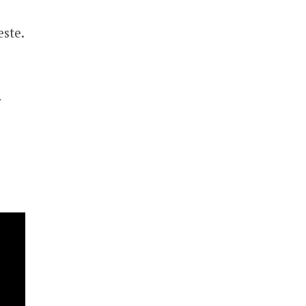
ste.
r