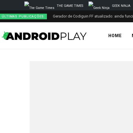
THE GAME TIMES
GEEK NINJA
Gerador de Codiguin FF atualizado: ainda func
ÚLTIMAS PUBLICAÇÕES:
HOME