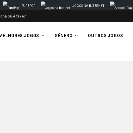
PUREPOP
JOGOS NA INTERNET
iona ou é fake?
MELHORES JOGOS
GÊNERO
OUTROS JOGOS