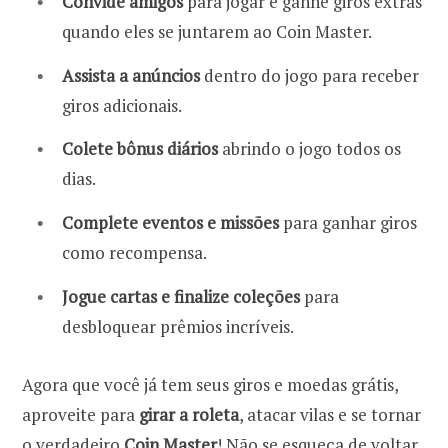
Convide amigos
para jogar e ganhe giros extras
quando eles se juntarem ao Coin Master.
Assista a anúncios
dentro do jogo para receber
giros adicionais.
Colete bônus diários
abrindo o jogo todos os
dias.
Complete eventos e missões
para ganhar giros
como recompensa.
Jogue cartas e finalize coleções
para
desbloquear prêmios incríveis.
Agora que você já tem seus giros e moedas grátis,
aproveite para
girar a roleta
, atacar vilas e se tornar
o verdadeiro
Coin Master
! Não se esqueça de voltar