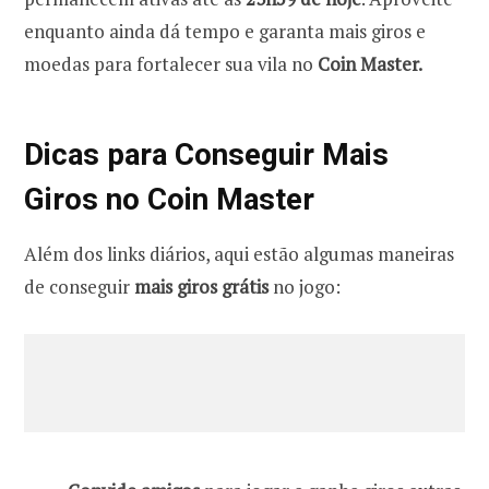
enquanto ainda dá tempo e garanta mais giros e
moedas para fortalecer sua vila no
Coin Master.
Dicas para Conseguir Mais
Giros no Coin Master
Além dos links diários, aqui estão algumas maneiras
de conseguir
mais giros grátis
no jogo: