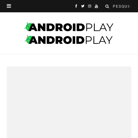
Search
F
T
I
Y
for:
a
w
n
o
c
i
s
u
e
t
t
T
b
t
a
u
o
e
g
b
o
r
r
e
k
a
m