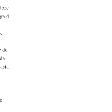
dores
oga do
.
e de
 da
asias
ão