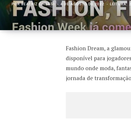
POR
BEATRIZ CHIESSI
4 DE AGOSTO DE 2022
LEITURA: 
Fashion Dream, a glamouro
disponível para jogadore
mundo onde moda, fantasi
jornada de transformação