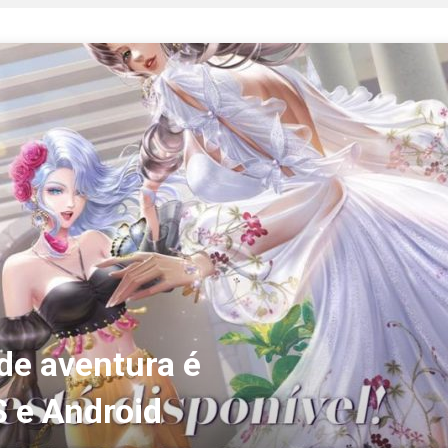
de aventura é
S e Android