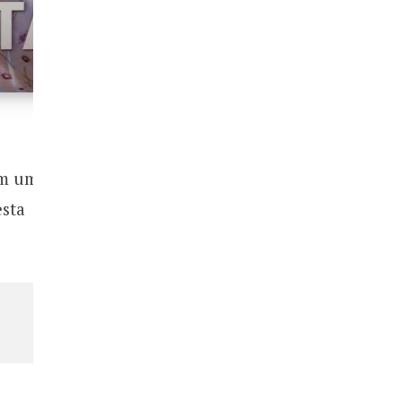
Em um
esta