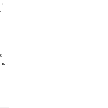
em
é
s
as as