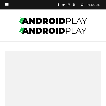
Search
F
T
I
Y
for:
a
w
n
o
c
i
s
u
e
t
t
T
b
t
a
u
o
e
g
b
o
r
r
e
k
a
m