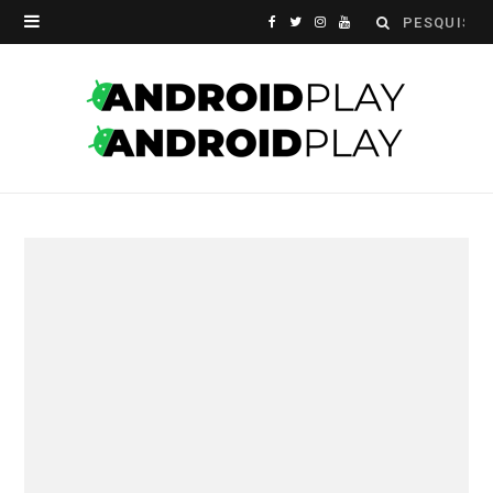
Search
F
T
I
Y
for:
a
w
n
o
c
i
s
u
e
t
t
T
b
t
a
u
o
e
g
b
o
r
r
e
k
a
m