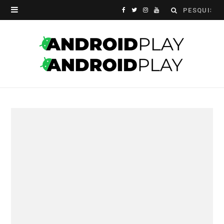
Search
F
T
I
Y
for:
a
w
n
o
c
i
s
u
e
t
t
T
b
t
a
u
o
e
g
b
o
r
r
e
k
a
m