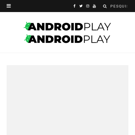
Search
F
T
I
Y
for:
a
w
n
o
c
i
s
u
e
t
t
T
b
t
a
u
o
e
g
b
o
r
r
e
k
a
m