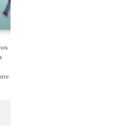
nos
s
ntre