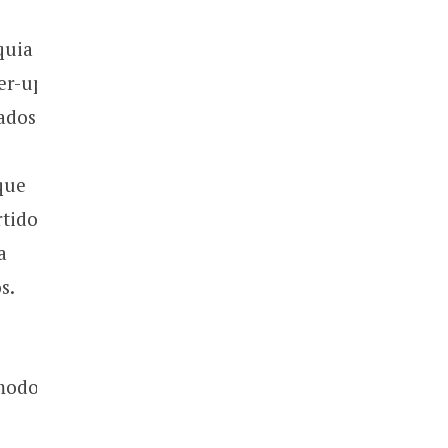
quia
er-up
ados.
que
tido.
a
s.
 modo