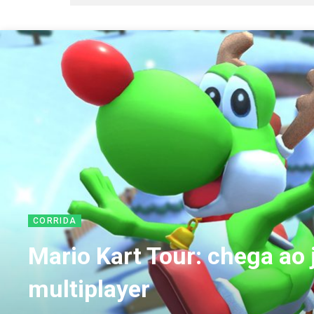
CORRIDA
Mario Kart Tour: chega a
multiplayer