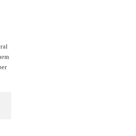
ral
suem
ber