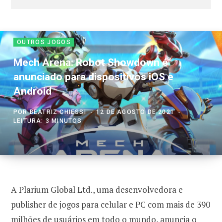
OUTROS JOGOS
Mech Arena: Robot Showdown é
anunciado para dispositivos iOS e
Android
POR
BEATRIZ CHIESSI
12 DE AGOSTO DE 2021
LEITURA: 3 MINUTOS
A Plarium Global Ltd., uma desenvolvedora e
publisher de jogos para celular e PC com mais de 390
milhões de usuários em todo o mundo, anuncia o