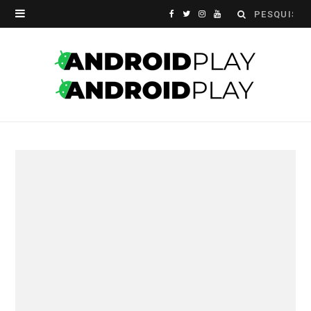
Search
F
T
I
Y
for:
a
w
n
o
c
i
s
u
e
t
t
T
b
t
a
u
o
e
g
b
o
r
r
e
k
a
m