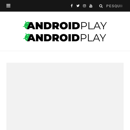
Search
F
T
I
Y
for:
a
w
n
o
c
i
s
u
e
t
t
T
b
t
a
u
o
e
g
b
o
r
r
e
k
a
m