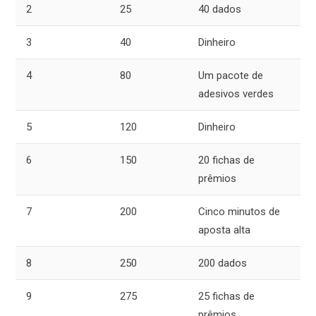
2
25
40 dados
3
40
Dinheiro
4
80
Um pacote de
adesivos verdes
5
120
Dinheiro
6
150
20 fichas de
prêmios
7
200
Cinco minutos de
aposta alta
8
250
200 dados
9
275
25 fichas de
prêmios