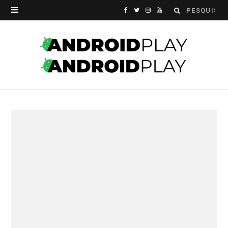
Search
F
T
I
Y
for:
a
w
n
o
c
i
s
u
e
t
t
T
b
t
a
u
o
e
g
b
o
r
r
e
k
a
m