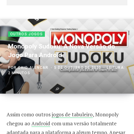
OUTROS JOGOS
Monopoly Sudoku: A Nova Versão do
Jogo Para Android
POR
CAIO ALENCAR
5 DE OUTUBRO DE 2020
LEITURA:
2 MINUTOS
Assim como outros
jogos de tabuleiro
, Monopoly
chegou ao
Android
com uma versão totalmente
adaptada para a plataforma a algum tempo. Apesar