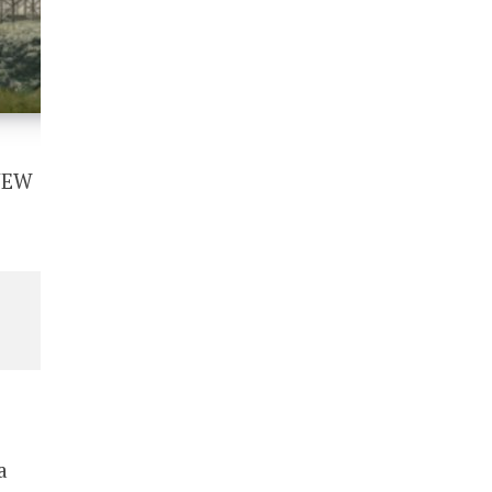
 NEW
a