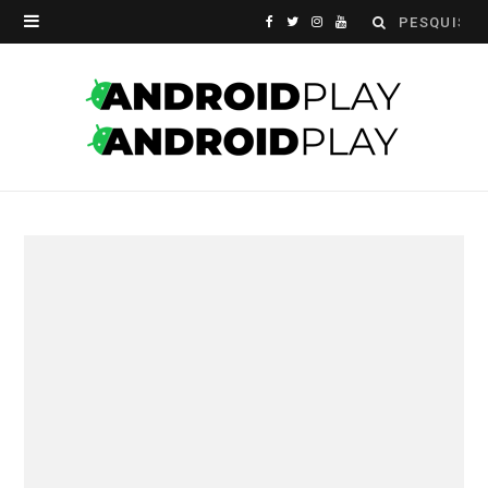
Search
F
T
I
Y
for:
a
w
n
o
c
i
s
u
e
t
t
T
b
t
a
u
o
e
g
b
o
r
r
e
k
a
m