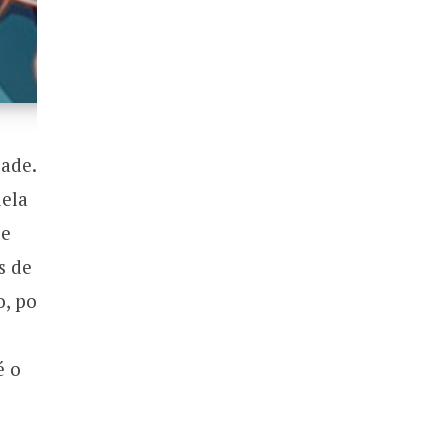
ade.
uela
 e
s de
o, por
é o