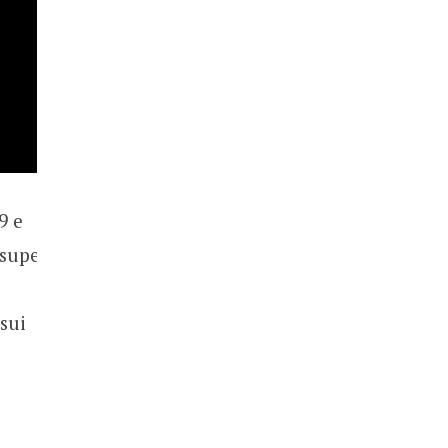
9 e
 super
e
sui