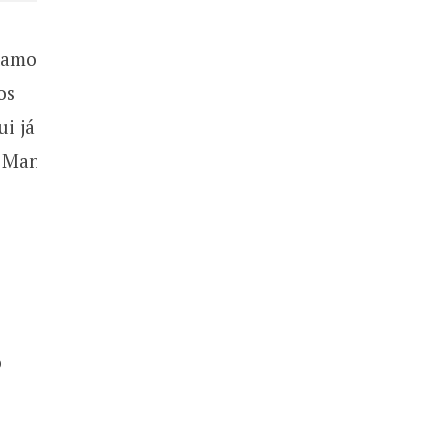
tamos
os
ui já
a Man
o