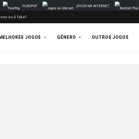
PUREPOP
JOGOS NA INTERNET
iona ou é fake?
MELHORES JOGOS
GÊNERO
OUTROS JOGOS