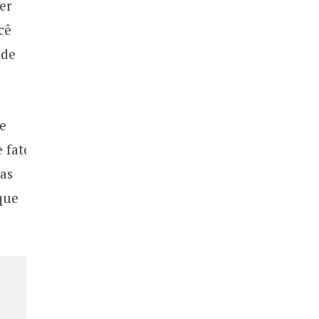
er
cê
 de
e
e fato
as
que