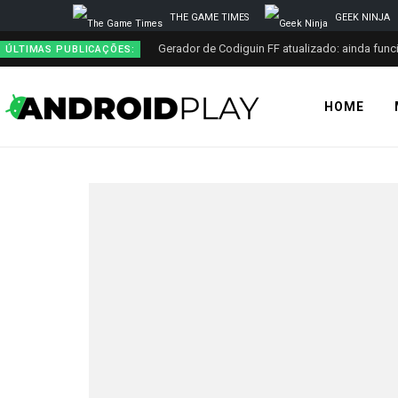
THE GAME TIMES
GEEK NINJA
Gerador de Codiguin FF atualizado: ainda func
ÚLTIMAS PUBLICAÇÕES:
HOME