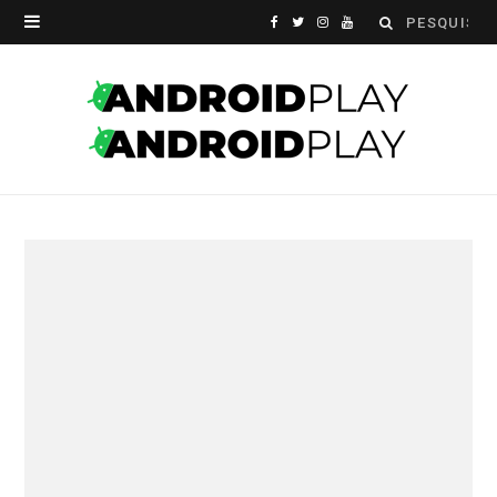
Search
F
T
I
Y
for:
a
w
n
o
c
i
s
u
e
t
t
T
b
t
a
u
o
e
g
b
o
r
r
e
k
a
m