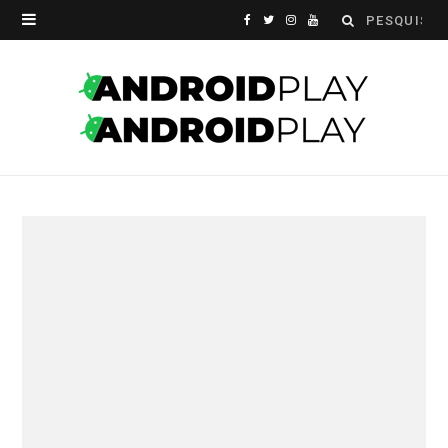
Search
F
T
I
Y
for:
a
w
n
o
c
i
s
u
e
t
t
T
b
t
a
u
o
e
g
b
o
r
r
e
k
a
m