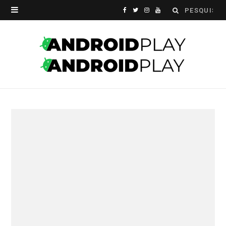
Search
F
T
I
Y
for:
a
w
n
o
c
i
s
u
e
t
t
T
b
t
a
u
o
e
g
b
o
r
r
e
k
a
m