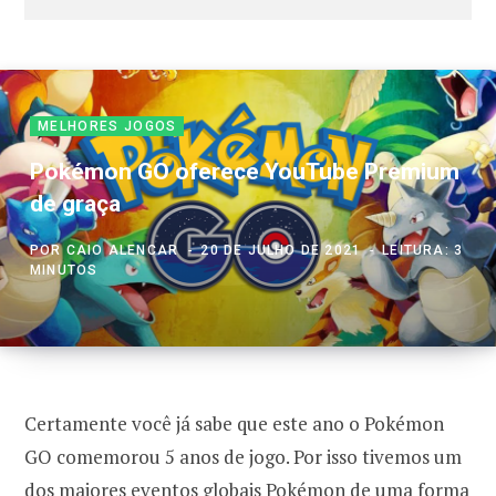
MELHORES JOGOS
Pokémon GO oferece YouTube Premium
de graça
POR
CAIO ALENCAR
20 DE JULHO DE 2021
LEITURA: 3
MINUTOS
Certamente você já sabe que este ano o Pokémon
GO comemorou 5 anos de jogo. Por isso tivemos um
dos maiores eventos globais Pokémon de uma forma