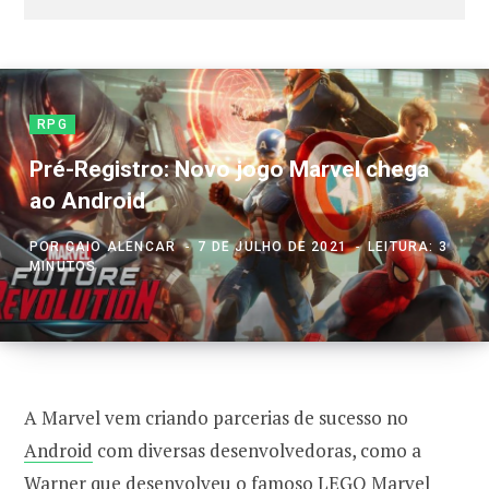
RPG
Pré-Registro: Novo jogo Marvel chega
ao Android
POR
CAIO ALENCAR
7 DE JULHO DE 2021
LEITURA: 3
MINUTOS
A Marvel vem criando parcerias de sucesso no
Android
com diversas desenvolvedoras, como a
Warner que desenvolveu o famoso LEGO Marvel