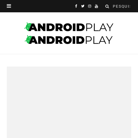
Search
F
T
I
Y
for:
a
w
n
o
c
i
s
u
e
t
t
T
b
t
a
u
o
e
g
b
o
r
r
e
k
a
m