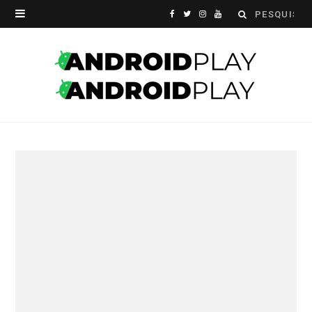
Search
F
T
I
Y
for:
a
w
n
o
c
i
s
u
e
t
t
T
b
t
a
u
o
e
g
b
o
r
r
e
k
a
m