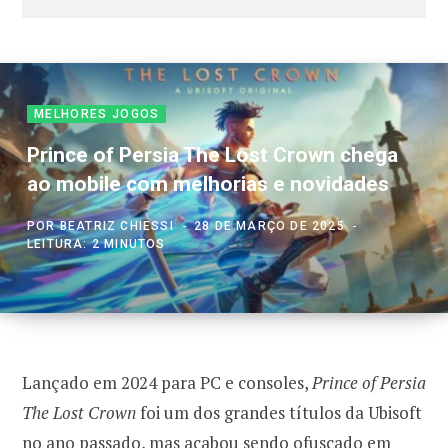
MELHORES JOGOS
Prince of Persia The Lost Crown chega
ao mobile com melhorias e novidades
POR
BEATRIZ CHIESSI
28 DE MARÇO DE 2025
LEITURA: 2 MINUTOS
Lançado em 2024 para PC e consoles,
Prince of Persia
The Lost Crown
foi um dos grandes títulos da Ubisoft
no ano passado, mas acabou sendo ofuscado em