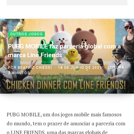
OUTROS JOGOS
PUBG MOBILE faz parceria global com a
marca Line Friends
POR
BEATRIZ CHIESSI
18 DE JUNHO DE 2021
LEITURA:
3 MINUTOS
PUBG MOBILE, um dos jogos mobile mais famosos
do mundo, tem o prazer de anunciar a parceria com
o LINE FRIENDS, uma das marcas globais de