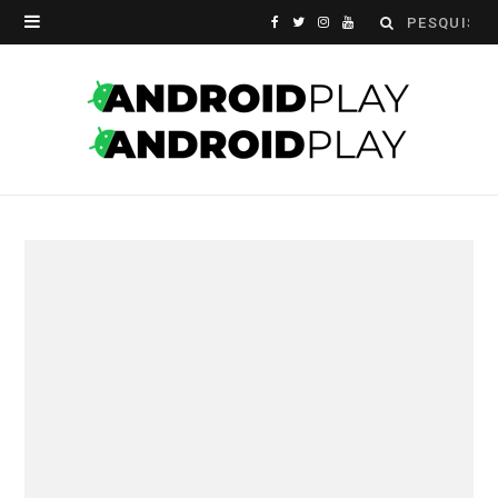
Search
F
T
I
Y
for:
a
w
n
o
c
i
s
u
e
t
t
T
b
t
a
u
o
e
g
b
o
r
r
e
k
a
m