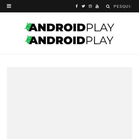
Search
F
T
I
Y
for:
a
w
n
o
c
i
s
u
e
t
t
T
b
t
a
u
o
e
g
b
o
r
r
e
k
a
m