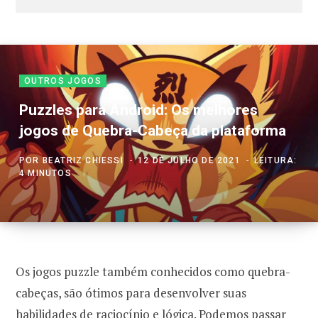
OUTROS JOGOS
Puzzles para Android: Os melhores
jogos de Quebra-Cabeça da plataforma
POR
BEATRIZ CHIESSI
12 DE JULHO DE 2021
LEITURA:
4 MINUTOS
Os jogos puzzle também conhecidos como quebra-
cabeças, são ótimos para desenvolver suas
habilidades de raciocínio e lógica. Podemos passar