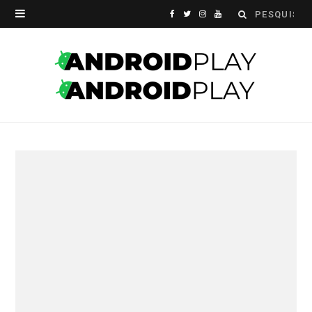
Search
F
T
I
Y
for:
a
w
n
o
c
i
s
u
e
t
t
T
b
t
a
u
o
e
g
b
o
r
r
e
k
a
m