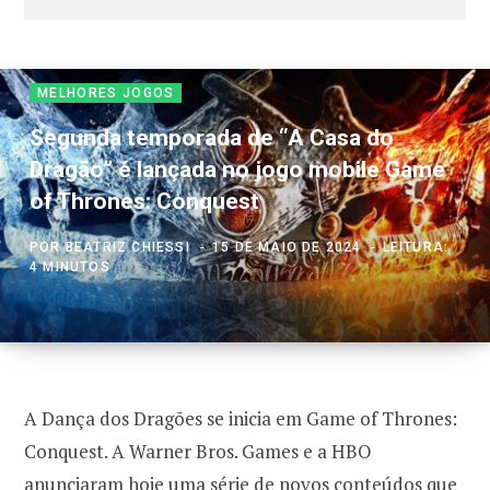
MELHORES JOGOS
Segunda temporada de “A Casa do
Dragão” é lançada no jogo mobile Game
of Thrones: Conquest
POR
BEATRIZ CHIESSI
15 DE MAIO DE 2024
LEITURA:
4 MINUTOS
A Dança dos Dragões se inicia em Game of Thrones:
Conquest. A Warner Bros. Games e a HBO
anunciaram hoje uma série de novos conteúdos que