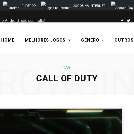
PUREPOP
JOGOS NA INTERNET
no Android hoje sem falta!
F
T
a
w
HOME
MELHORES JOGOS
GÊNERO
OUTROS
c
i
e
t
ROWSI
TAG
b
t
CALL OF DUTY
o
e
o
r
k