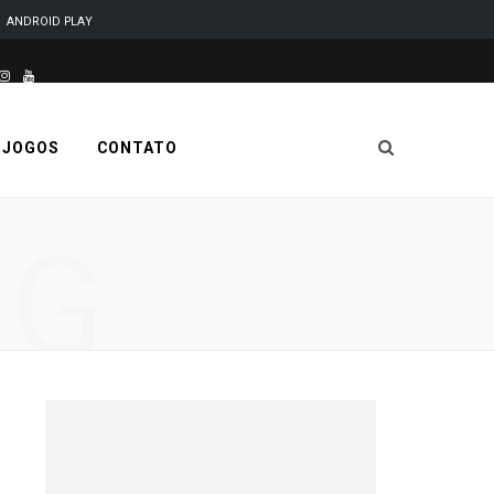
ANDROID PLAY
este site é desenvolvido e mantido por Code Soluções
I
Y
n
o
 JOGOS
CONTATO
s
u
t
T
NG
a
u
g
b
r
e
a
m