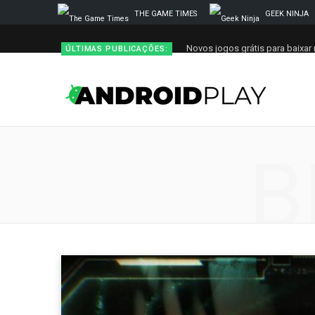
THE GAME TIMES
GEEK NINJA
Novos jogos grátis para baixar 
ÚLTIMAS PUBLICAÇÕES:
B