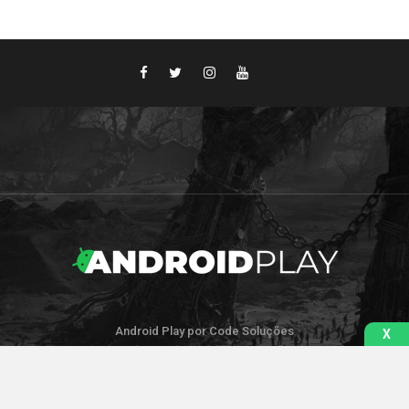
Android Play por Code Soluções
X
IR PARA O TOPO