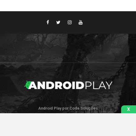
Android Play por Code Soluções
X
IR PARA O TOPO