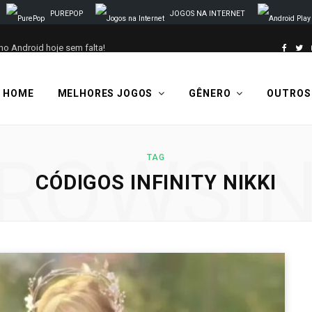
PUREPOP
JOGOS NA INTERNET
no Android hoje sem falta!
F
T
a
w
HOME
MELHORES JOGOS
GÊNERO
OUTROS
c
i
e
t
ROWSI
TAG
b
t
CÓDIGOS INFINITY NIKKI
o
e
o
r
k