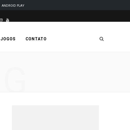
ANDROID PLAY
este site é desenvolvido e mantido por Code Soluções
I
Y
n
o
 JOGOS
CONTATO
s
u
t
T
NG
a
u
g
b
r
e
a
m