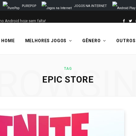
PUREPOP
JOGOS NA INTERNET
no Android hoje sem falta!
F
T
a
w
HOME
MELHORES JOGOS
GÊNERO
OUTROS
c
i
e
t
ROWSI
TAG
b
t
EPIC STORE
o
e
o
r
k