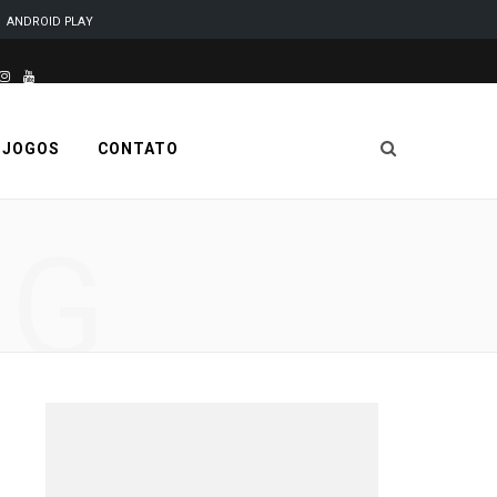
ANDROID PLAY
este site é desenvolvido e mantido por Code Soluções
I
Y
n
o
 JOGOS
CONTATO
s
u
t
T
NG
a
u
g
b
r
e
a
m