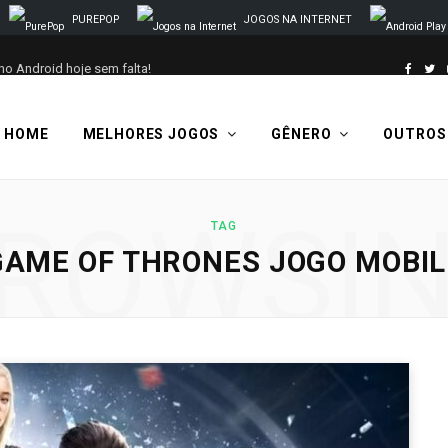
PUREPOP
JOGOS NA INTERNET
no Android hoje sem falta!
F
T
a
w
HOME
MELHORES JOGOS
GÊNERO
OUTROS
c
i
e
t
ROWSI
TAG
b
t
GAME OF THRONES JOGO MOBIL
o
e
o
r
k