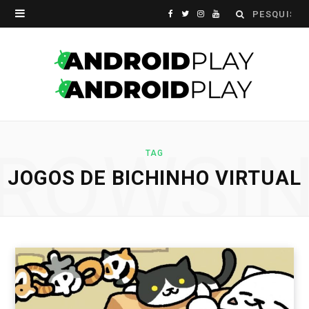
Search
F
T
I
Y
for:
a
w
n
o
c
i
s
u
e
t
t
T
b
t
a
u
ROWSI
o
e
g
b
TAG
JOGOS DE BICHINHO VIRTUAL
o
r
r
e
k
a
m