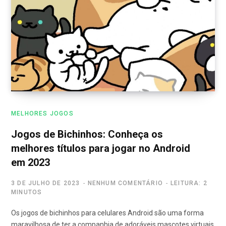
MELHORES JOGOS
Jogos de Bichinhos: Conheça os
melhores títulos para jogar no Android
em 2023
3 DE JULHO DE 2023
NENHUM COMENTÁRIO
LEITURA: 2
MINUTOS
Os jogos de bichinhos para celulares Android são uma forma
maravilhosa de ter a companhia de adoráveis mascotes virtuais