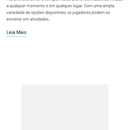
a qualquer momento e em qualquer lugar. Com uma ampla
variedade de opções disponíveis, os jogadores podem se
envolver em atividades…
Leia Mais