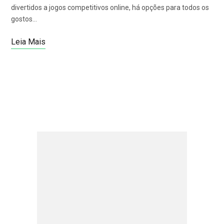
divertidos a jogos competitivos online, há opções para todos os
gostos…
Leia Mais