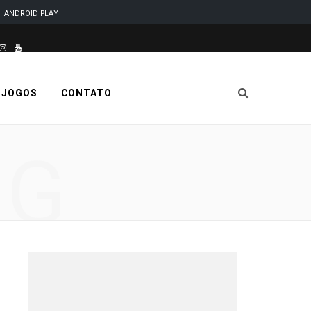
ANDROID PLAY
este site é desenvolvido e mantido por Code Soluções
I
Y
n
o
 JOGOS
CONTATO
s
u
t
T
NG
a
u
g
b
r
e
a
m