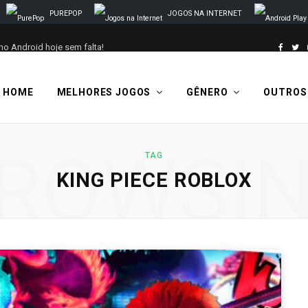
PUREPOP
JOGOS NA INTERNET
no Android hoje sem falta!
F
T
a
w
HOME
MELHORES JOGOS
GÊNERO
OUTROS
c
i
e
t
ROWSI
TAG
b
t
KING PIECE ROBLOX
o
e
o
r
k