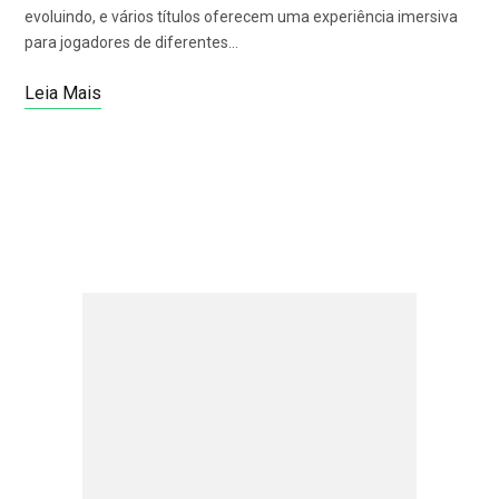
evoluindo, e vários títulos oferecem uma experiência imersiva
para jogadores de diferentes…
Leia Mais