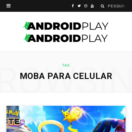
Search
F
T
I
Y
for:
a
w
n
o
c
i
s
u
e
t
t
T
b
t
a
u
ROWSI
o
e
g
b
TAG
MOBA PARA CELULAR
o
r
r
e
k
a
m