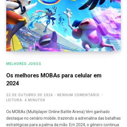
MELHORES JOGOS
Os melhores MOBAs para celular em
2024
22 DE OUTUBRO DE 2024
NENHUM COMENTÁRIO
LEITURA: 4 MINUTOS
Os MOBAs (Multiplayer Online Battle Arena) têm ganhado
destaque no cenário mobile, trazendo a adrenalina das batalhas
estratégicas para a palma da mão. Em 2024, o gênero continua