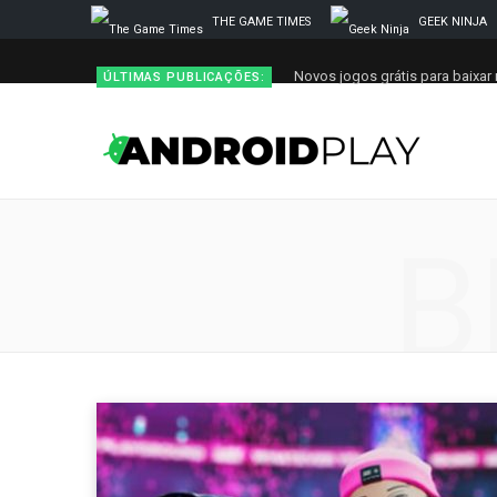
THE GAME TIMES
GEEK NINJA
Novos jogos grátis para baixar 
ÚLTIMAS PUBLICAÇÕES:
B