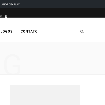
ANDROID PLAY
este site é desenvolvido e mantido por Code Soluções
I
Y
n
o
 JOGOS
CONTATO
s
u
t
T
NG
a
u
g
b
r
e
a
m