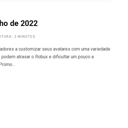
ho de 2022
EITURA: 2 MINUTOS
adores a customizar seus avatares com uma variedade
 podem atrasar o Robux e dificultar um pouco a
s Promo…