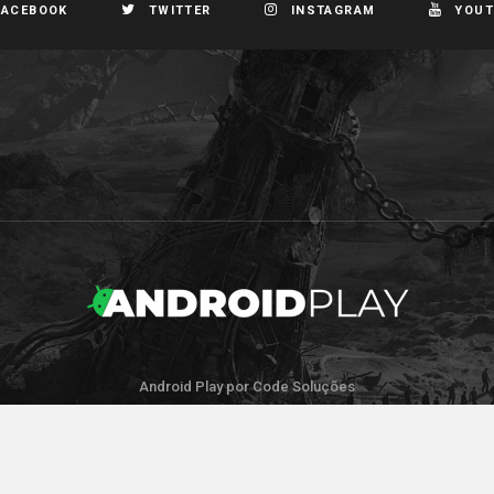
FACEBOOK
TWITTER
INSTAGRAM
YOUT
Android Play por Code Soluções
IR PARA O TOPO