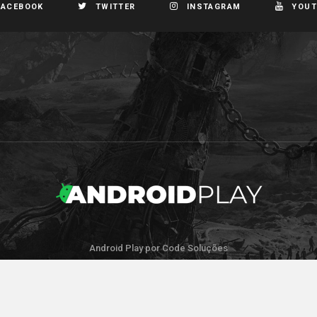
FACEBOOK
TWITTER
INSTAGRAM
YOUT
Android Play por Code Soluções
IR PARA O TOPO