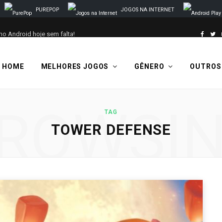
PUREPOP
JOGOS NA INTERNET
no Android hoje sem falta!
F
T
a
w
HOME
MELHORES JOGOS
GÊNERO
OUTROS
c
i
e
t
ROWSI
TAG
b
t
TOWER DEFENSE
o
e
o
r
k