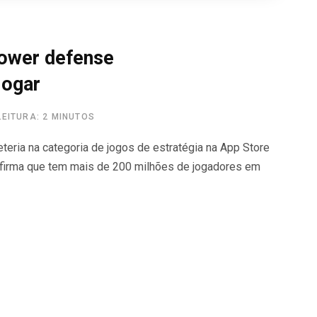
Tower defense
jogar
LEITURA: 2 MINUTOS
teria na categoria de jogos de estratégia na App Store
o afirma que tem mais de 200 milhões de jogadores em