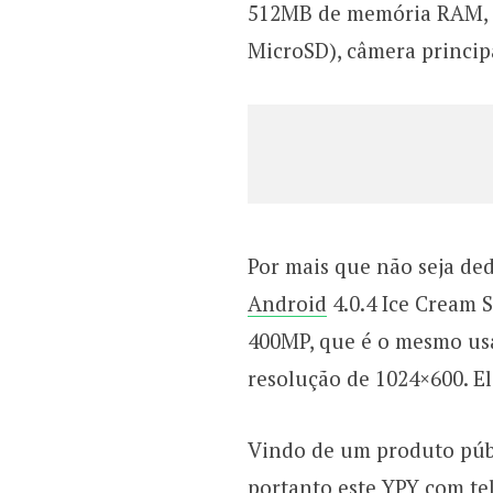
512MB de memória RAM, 1
MicroSD), câmera princip
Por mais que não seja ded
Android
4.0.4 Ice Cream 
400MP, que é o mesmo usad
resolução de 1024×600. E
Vindo de um produto púb
portanto este YPY com tel