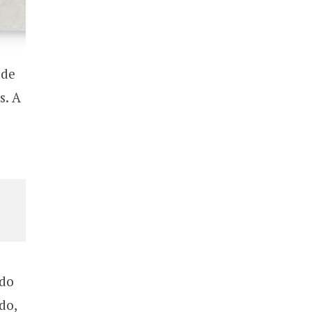
 de
s. A
ado
do,