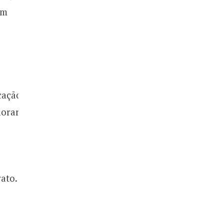
um
cação,
orar,
ato.