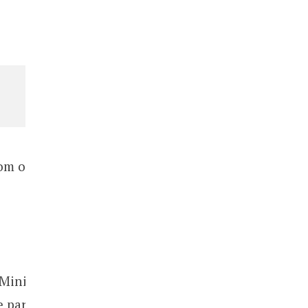
com o
Mini,
e para