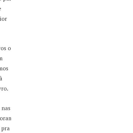
e
ior
vos o
m
emos
à
vro.
r nas
foram
 pra