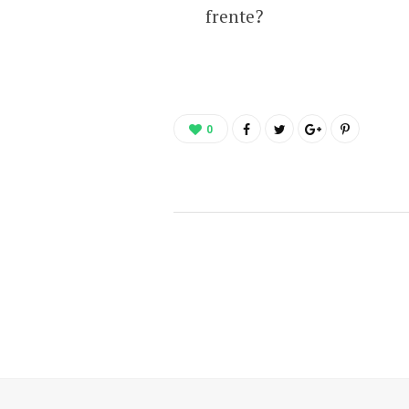
frente?
0