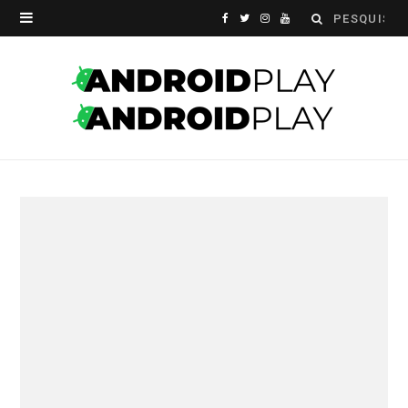
Search
F
T
I
Y
for:
a
w
n
o
c
i
s
u
e
t
t
T
b
t
a
u
o
e
g
b
o
r
r
e
k
a
m