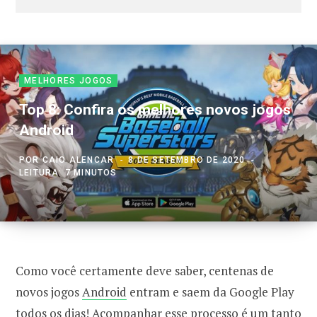
MELHORES JOGOS
Top 8: Confira os melhores novos jogos
Android
POR
CAIO ALENCAR
8 DE SETEMBRO DE 2020
LEITURA: 7 MINUTOS
Como você certamente deve saber, centenas de
novos jogos
Android
entram e saem da Google Play
todos os dias! Acompanhar esse processo é um tanto