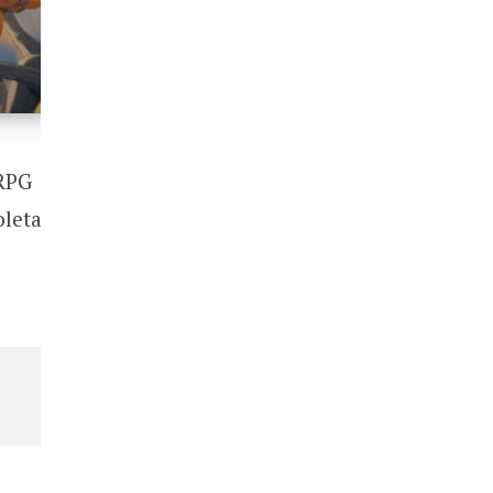
 RPG
letar,