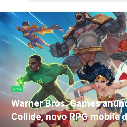
RPG
Warner Bros. Games anunc
Collide, novo RPG mobile 