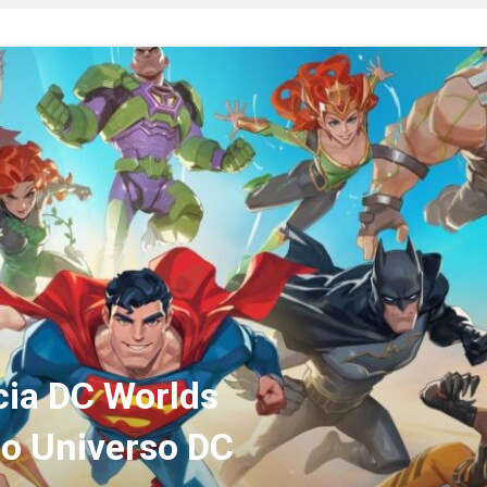
ia DC Worlds
do Universo DC