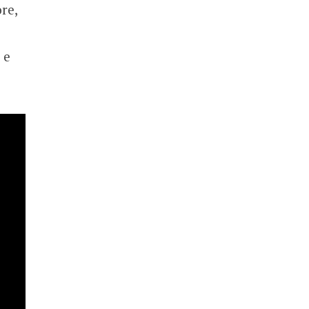
re,
 e