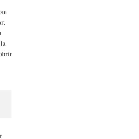
com
r,
o
la
obrir
r