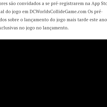
dores são convidados a se pré-registrarem na App Sto
icial do jogo em DCWorldsCollideGame.com Os pré-
ados sobre o lançamento do jogo mais tarde este ano
clusivas no jogo no lançamento.