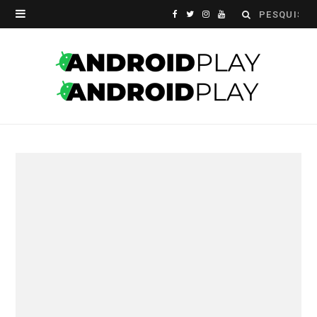
Search
F
T
I
Y
for:
a
w
n
o
c
i
s
u
e
t
t
T
b
t
a
u
o
e
g
b
o
r
r
e
k
a
m