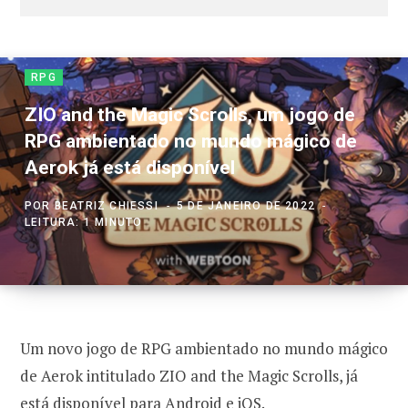
RPG
ZIO and the Magic Scrolls, um jogo de
RPG ambientado no mundo mágico de
Aerok já está disponível
POR
BEATRIZ CHIESSI
5 DE JANEIRO DE 2022
LEITURA: 1 MINUTO
Um novo jogo de RPG ambientado no mundo mágico
de Aerok intitulado ZIO and the Magic Scrolls, já
está disponível para
Android
e iOS.