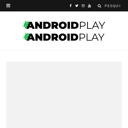
Search
F
T
I
Y
for:
a
w
n
o
c
i
s
u
e
t
t
T
b
t
a
u
o
e
g
b
o
r
r
e
k
a
m