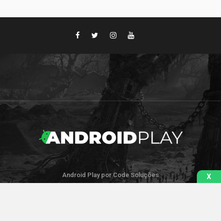
Android Play por Code Soluções
X
IR PARA O TOPO