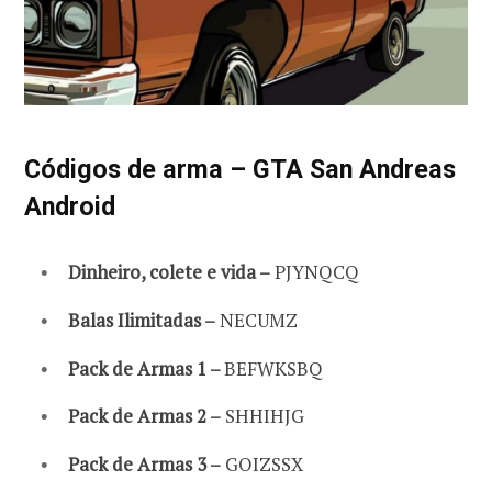
Códigos de arma – GTA San Andreas
Android
Dinheiro, colete e vida –
PJYNQCQ
Balas Ilimitadas –
NECUMZ
Pack de Armas 1 –
BEFWKSBQ
Pack de Armas 2 –
SHHIHJG
Pack de Armas 3 –
GOIZSSX