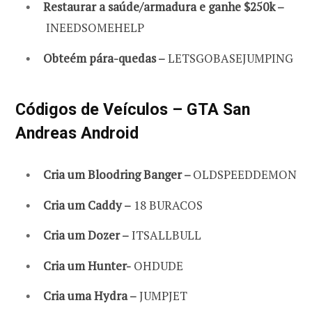
Restaurar a saúde/armadura e ganhe $250k –
INEEDSOMEHELP
Obteém pára-quedas –
LETSGOBASEJUMPING
Códigos de Veículos – GTA San
Andreas Android
Cria um Bloodring Banger –
OLDSPEEDDEMON
Cria um Caddy –
18 BURACOS
Cria um Dozer –
ITSALLBULL
Cria um Hunter-
OHDUDE
Cria uma Hydra –
JUMPJET