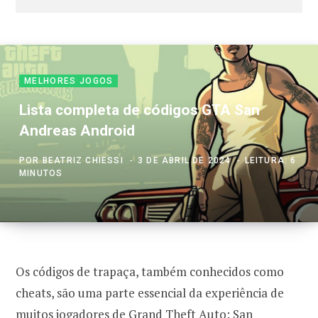
MELHORES JOGOS
Lista completa de códigos GTA San
Andreas Android
POR
BEATRIZ CHIESSI
3 DE ABRIL DE 2024
LEITURA: 6
MINUTOS
Os códigos de trapaça, também conhecidos como
cheats, são uma parte essencial da experiência de
muitos jogadores de Grand Theft Auto: San