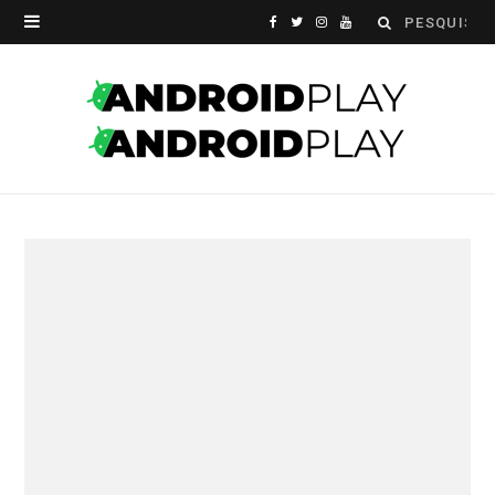
Search
F
T
I
Y
for:
a
w
n
o
c
i
s
u
e
t
t
T
b
t
a
u
o
e
g
b
o
r
r
e
k
a
m