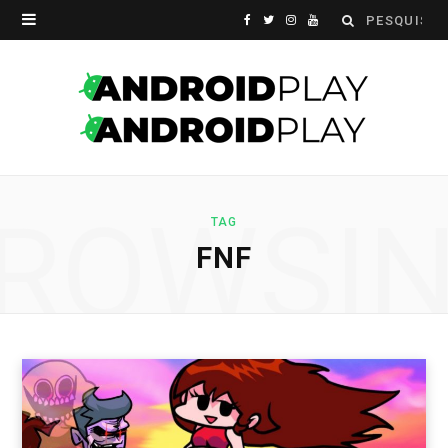
Search
F
T
I
Y
for:
a
w
n
o
c
i
s
u
e
t
t
T
b
t
a
u
ROWSI
o
e
g
b
TAG
FNF
o
r
r
e
k
a
m