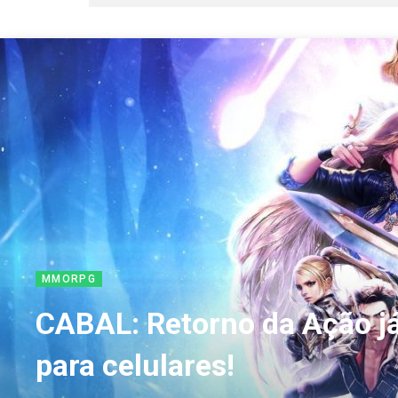
MMORPG
CABAL: Retorno da Ação já
para celulares!