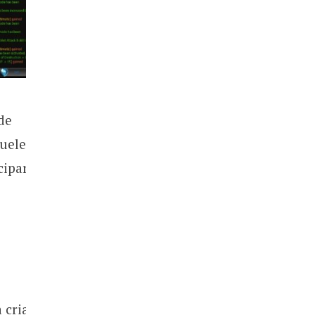
de
queles
cipar
 criar