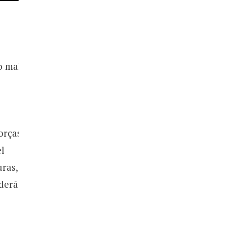
o mal
orças
l
ras,
oderão