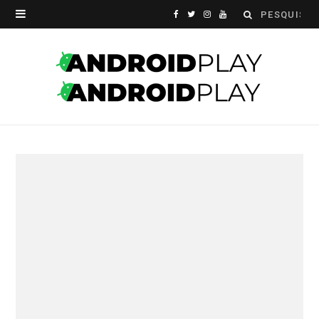
Search
F
T
I
Y
for:
a
w
n
o
c
i
s
u
e
t
t
T
b
t
a
u
o
e
g
b
o
r
r
e
k
a
m