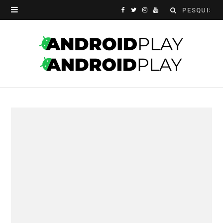
Search
F
T
I
Y
for:
a
w
n
o
c
i
s
u
e
t
t
T
b
t
a
u
o
e
g
b
o
r
r
e
k
a
m