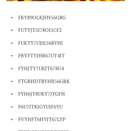
FKY89OLKJFH56GRG
FUTYJT5I78OI5CF2
FUKTY7UJIE56RYHI
FBVFTYJHR67UY4IT
FYHJTY7UKJT678U4
FTGBHDTRYHB56GRK
FYH6JY8UKY7JYGFH
F6U7ITKJGYUJF6YU
FVYHFT6HYJT67LYP