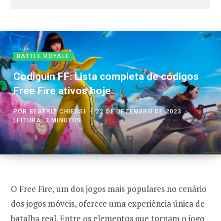
BATTLE ROYALE
Codiguin FF: Lista completa de códigos
Free Fire ativos hoje
POR
BEATRIZ CHIESSI
22 DE DEZEMBRO DE 2023
LEITURA: 2 MINUTOS
O Free Fire, um dos jogos mais populares no cenário
dos jogos móveis, oferece uma experiência única de
batalha real. Entre os elementos que tornam o jogo