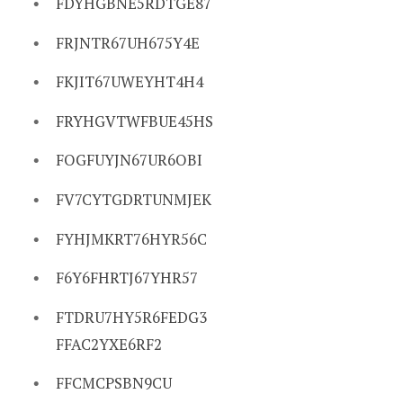
FDYHGBNE5RDTGE87
FRJNTR67UH675Y4E
FKJIT67UWEYHT4H4
FRYHGVTWFBUE45HS
FOGFUYJN67UR6OBI
FV7CYTGDRTUNMJEK
FYHJMKRT76HYR56C
F6Y6FHRTJ67YHR57
FTDRU7HY5R6FEDG3
FFAC2YXE6RF2
FFCMCPSBN9CU