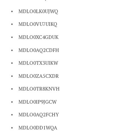
MDLO0LK0UJWQ
MDLO0VU7UIKQ
MDLO0XC4GDUK
MDLO0AQ2CDFH
MDLO0TX3UIKW
MDLO0ZA5CXDR
MDLO0TR8KNVH
MDLO0IP9JGCW
MDLO0AQ2FCHY
MDLO0DD1WQA