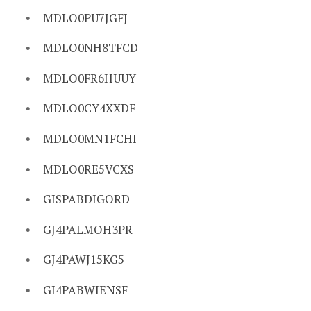
MDLO0PU7JGFJ
MDLO0NH8TFCD
MDLO0FR6HUUY
MDLO0CY4XXDF
MDLO0MN1FCHI
MDLO0RE5VCXS
GISPABDIGORD
GJ4PALMOH3PR
GJ4PAWJ15KG5
GI4PABWIENSF