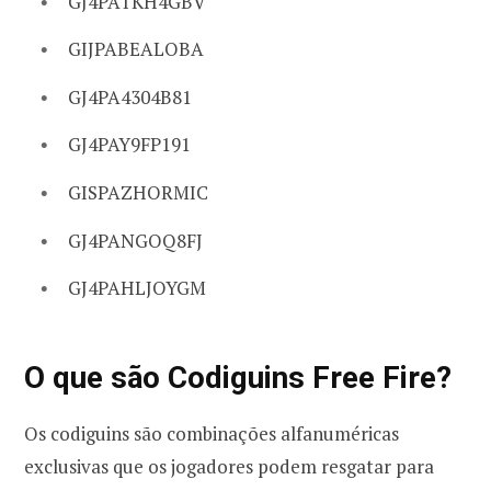
GJ4PATKH4GBV
GIJPABEALOBA
GJ4PA4304B81
GJ4PAY9FP191
GISPAZHORMIC
GJ4PANGOQ8FJ
GJ4PAHLJOYGM
O que são Codiguins Free Fire?
Os codiguins são combinações alfanuméricas
exclusivas que os jogadores podem resgatar para