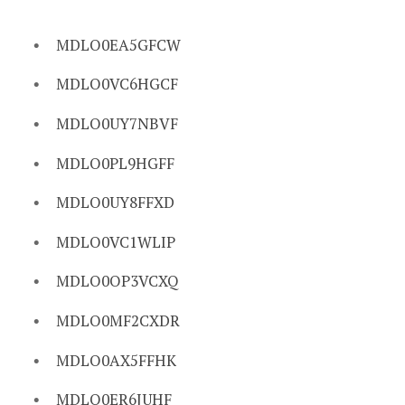
MDLO0EA5GFCW
MDLO0VC6HGCF
MDLO0UY7NBVF
MDLO0PL9HGFF
MDLO0UY8FFXD
MDLO0VC1WLIP
MDLO0OP3VCXQ
MDLO0MF2CXDR
MDLO0AX5FFHK
MDLO0ER6JUHF