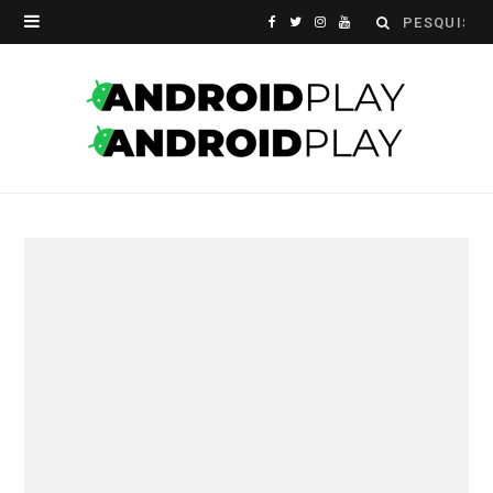
Search
F
T
I
Y
for:
a
w
n
o
c
i
s
u
e
t
t
T
b
t
a
u
o
e
g
b
o
r
r
e
k
a
m